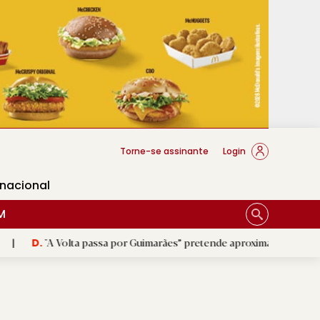
cese Braga
Torne-se assinante
Login
rnacional
M
 passa por Guimarães” pretende aproximar o público do ciclismo
|