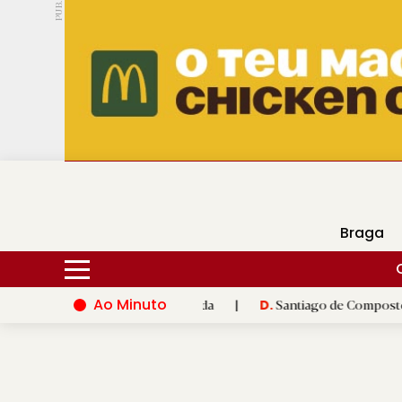
PUB.
DMtv
Hoje
17ºC
28ºC
Braga
Ao Minuto
o do mundo da moda
|
Santiago de Compostela inaugura XVI Jog
D.