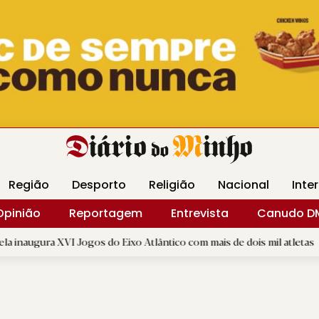
Revista Minha
Gráfica DM
Livraria DM
Arquidio
Região
Desporto
Religião
Nacional
Inte
Opinião
Reportagem
Entrevista
Canudo D
os do Eixo Atlântico com mais de dois mil atletas
|
"A Volta
D.