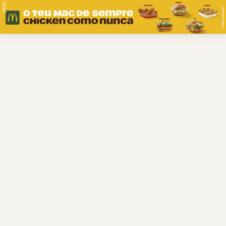
PUB.
Braga
Região
Desporto
Religião
Nacional
Internacional