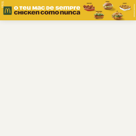
PUB.
Braga
Região
Desporto
Religião
Nacional
Internacional