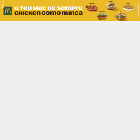
PUB.
Braga
Região
Desporto
Religião
Nacional
Internacional