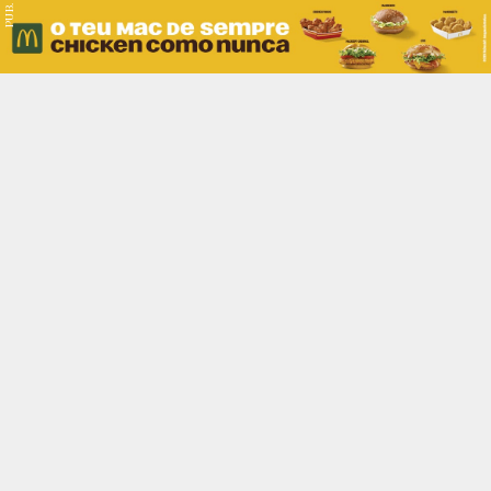
PUB.
Braga
Região
Desporto
Religião
Nacional
Internacional