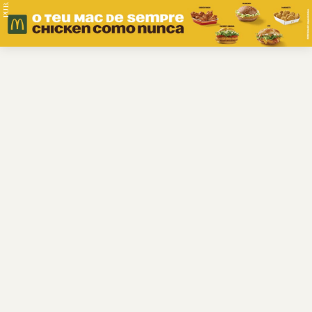
PUB.
Braga
Região
Desporto
Religião
Nacional
Internacional