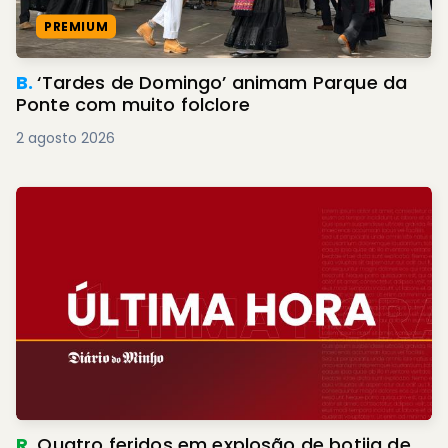
PREMIUM
B.
‘Tardes de Domingo’ animam Parque da
Ponte com muito folclore
2 agosto 2026
R.
Quatro feridos em explosão de botija de