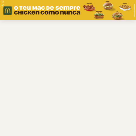
PUB.
Braga
Região
Desporto
Religião
Nacional
Internacional