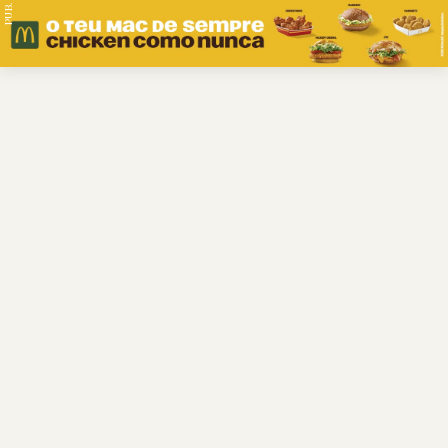
PUB.
Braga
Região
Desporto
Religião
Nacional
Internacional