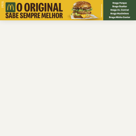
PUB.
Braga
Região
Desporto
Religião
Nacional
Internacional