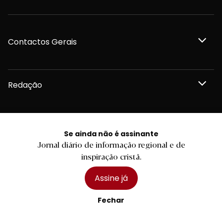
Contactos Gerais
Redação
Departamento Comercial
Se ainda não é assinante
Jornal diário de informação regional e de
Publicidade
inspiração cristã.
Assine já
Fechar
Privacidade e Cookies
Termos e Condições
Declaração de compromisso FSC®