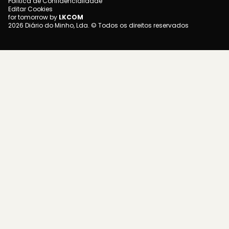
Política de Confidencialidade
Editar Cookies
for tomorrow by
LKCOM
2026 Diário do Minho, Lda. © Todos os direitos reservados