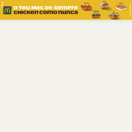
PUB.
Braga
Região
Desporto
Religião
Nacional
Internacional