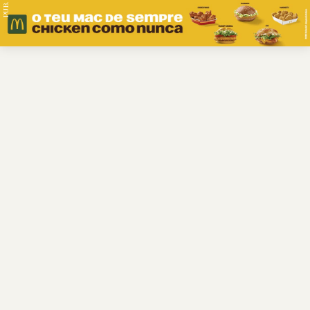
PUB.
Braga
Região
Desporto
Religião
Nacional
Internacional