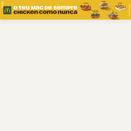
PUB.
Braga
Região
Desporto
Religião
Nacional
Internacional