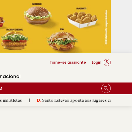
cese Braga
Torne-se assinante
Login
rnacional
M
|
Santo Estêvão aponta aos lugares cimeiros da Honra
|
D.