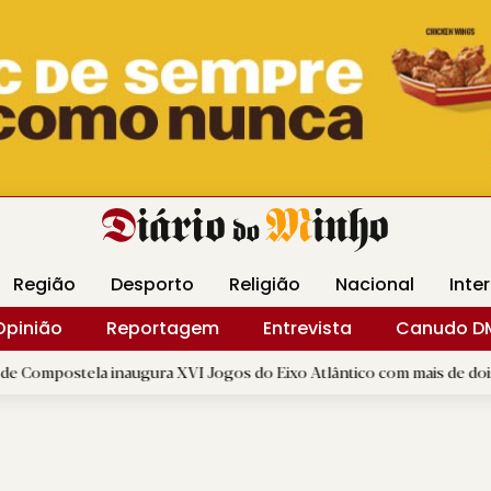
Revista Minha
Gráfica DM
Livraria DM
Arquidio
Região
Desporto
Religião
Nacional
Inte
Opinião
Reportagem
Entrevista
Canudo D
 inaugura XVI Jogos do Eixo Atlântico com mais de dois mil atletas