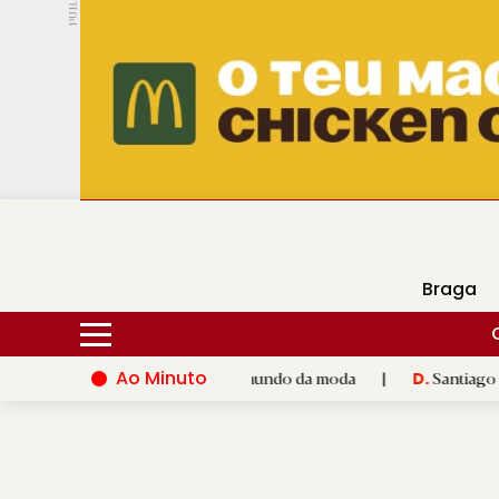
PUB.
DMtv
Hoje
16ºC
28ºC
Braga
Ao Minuto
lento e à inovação do mundo da moda
|
Santiago de Compostela
D.