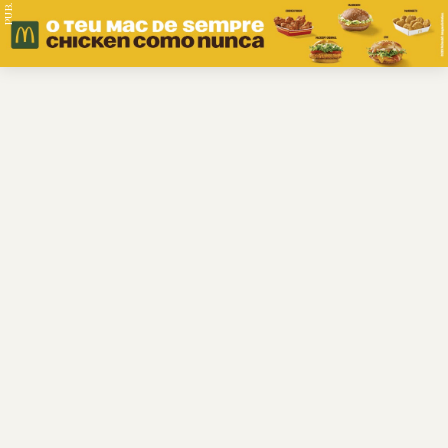
PUB.
Braga
Região
Desporto
Religião
Nacional
Internacional