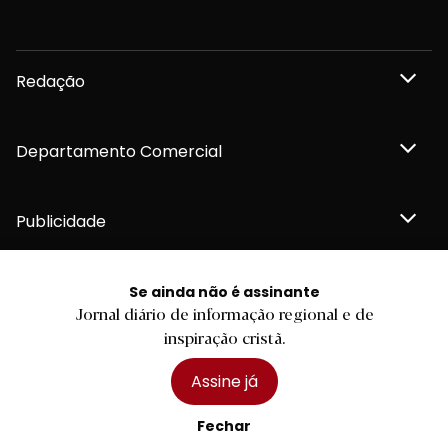
Redação
Departamento Comercial
Publicidade
Se ainda não é assinante
Jornal diário de informação regional e de
Privacidade e Cookies
inspiração cristã.
Termos e Condições
Declaração de compromisso FSC®
Política de Confidencialidade
Assine já
Editar Cookies
for tomorrow by
LKCOM
2026 Diário do Minho, Lda. © Todos os direitos reservados
Fechar