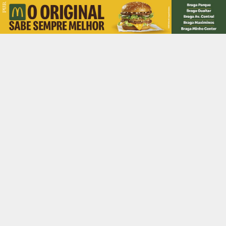
PUB.
Braga
Região
Desporto
Religião
Nacional
Internacional