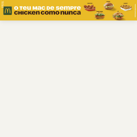
PUB.
Braga
Região
Desporto
Religião
Nacional
Internacional