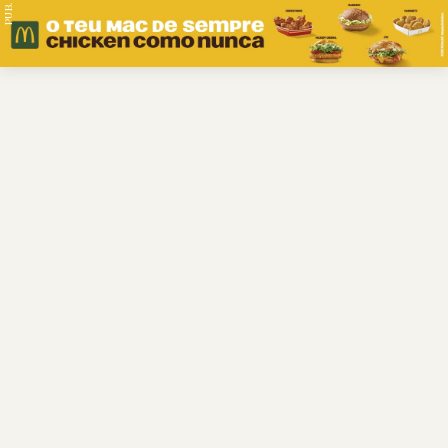
PUB.
Braga
Região
Desporto
Religião
Nacional
Internacional