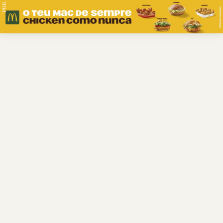
PUB.
Braga
Região
Desporto
Religião
Nacional
Internacional