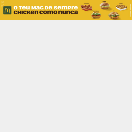
PUB.
Braga
Região
Desporto
Religião
Nacional
Internacional