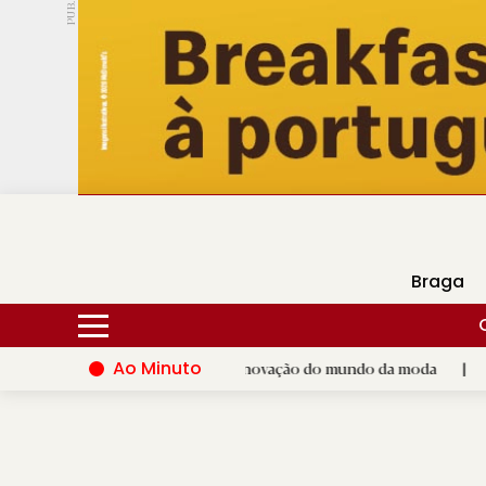
PUB.
DMtv
Hoje
16ºC
28ºC
Braga
Ao Minuto
dá palco ao talento e à inovação do mundo da moda
|
Santiago
D.