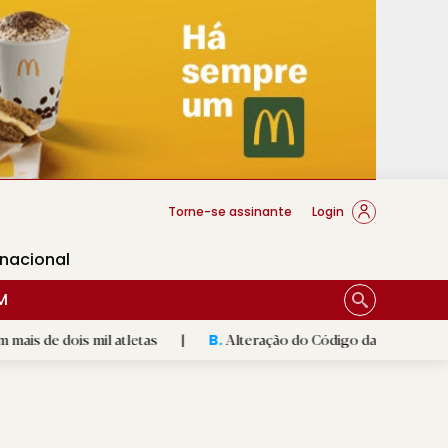
cese Braga
Torne-se assinante
Login
rnacional
M
s mil atletas
|
Alteração do Código das Expropriações pode 
B.