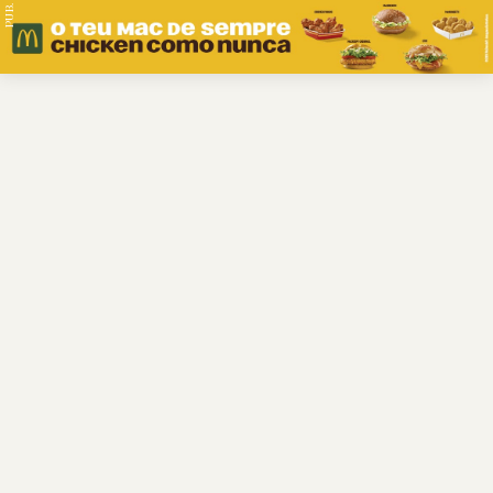
PUB.
Braga
Região
Desporto
Religião
Nacional
Internacional