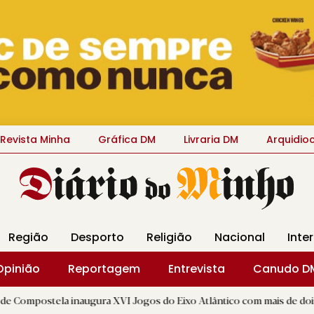
Revista Minha
Gráfica DM
Livraria DM
Arquidio
Região
Desporto
Religião
Nacional
Inte
Opinião
Reportagem
Entrevista
Canudo D
 inaugura XVI Jogos do Eixo Atlântico com mais de dois mil atletas