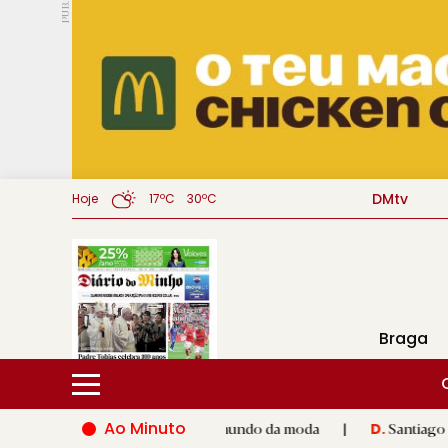
PUB.
DMtv
Hoje
17ºC
30ºC
Braga
Ao Minuto
lento e à inovação do mundo da moda
|
Santiago de Compostela
D.