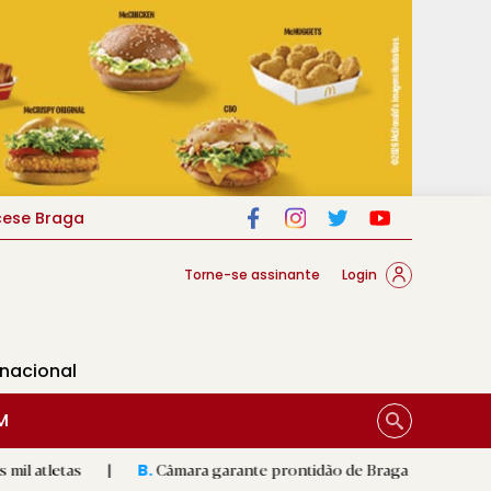
cese Braga
Torne-se assinante
Login
rnacional
M
|
Câmara garante prontidão de Braga no resgate animal
|
B.