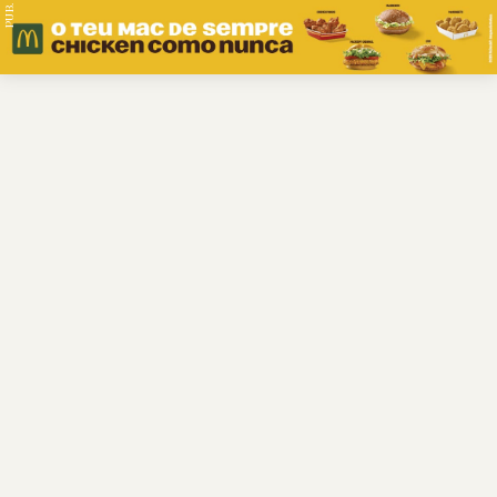
PUB.
Braga
Região
Desporto
Religião
Nacional
Internacional