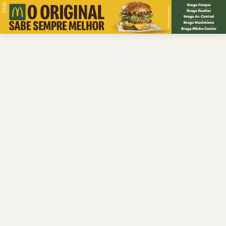
PUB.
Braga
Região
Desporto
Religião
Nacional
Internacional