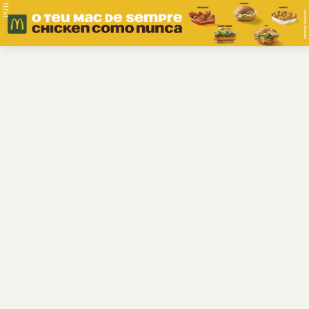
PUB.
Braga
Região
Desporto
Religião
Nacional
Internacional