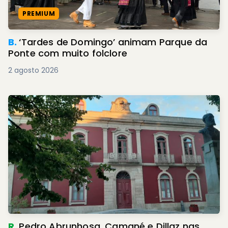
PREMIUM
B.
‘Tardes de Domingo’ animam Parque da
Ponte com muito folclore
2 agosto 2026
R.
Pedro Abrunhosa, Camané e Dillaz nas