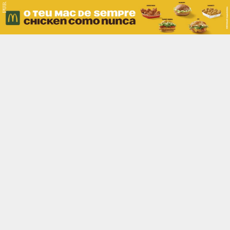
PUB.
Braga
Região
Desporto
Religião
Nacional
Internacional