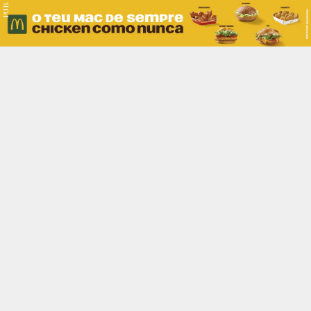
PUB.
Braga
Região
Desporto
Religião
Nacional
Internacional