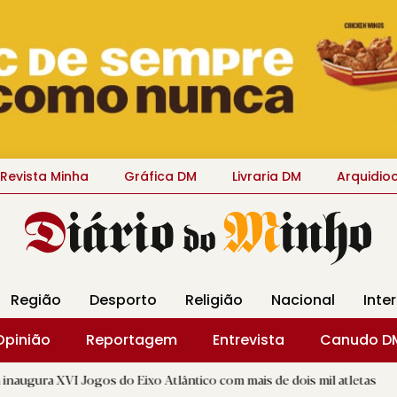
Revista Minha
Gráfica DM
Livraria DM
Arquidio
Região
Desporto
Religião
Nacional
Inte
Opinião
Reportagem
Entrevista
Canudo D
s do Eixo Atlântico com mais de dois mil atletas
|
Flor Deni
D.