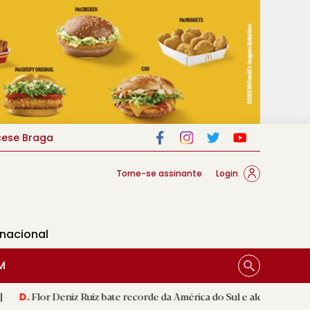
cese Braga
Torne-se assinante
Login
rnacional
M
z Ruiz bate recorde da América do Sul e alcança segunda melhor mar