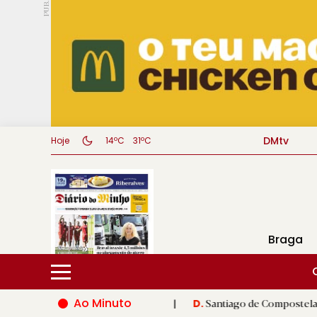
PUB.
DMtv
Hoje
14ºC
31ºC
Braga
Ao Minuto
o do mundo da moda
|
Santiago de Compostela inaugura XVI Jogo
D.