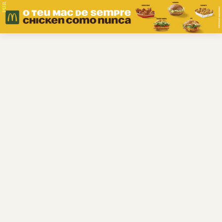
PUB.
Braga
Região
Desporto
Religião
Nacional
Internacional