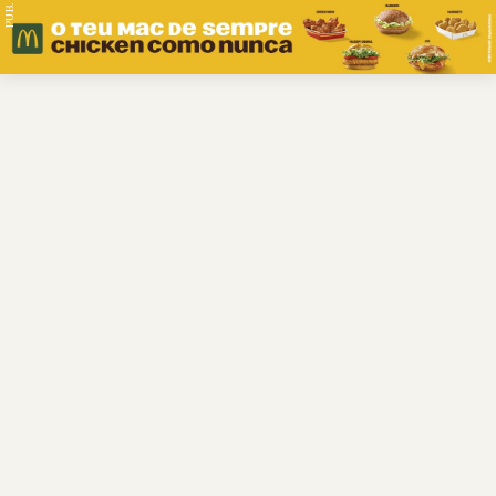
PUB.
Braga
Região
Desporto
Religião
Nacional
Internacional