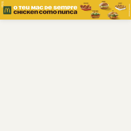
PUB.
Braga
Região
Desporto
Religião
Nacional
Internacional