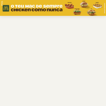
PUB.
Braga
Região
Desporto
Religião
Nacional
Internacional