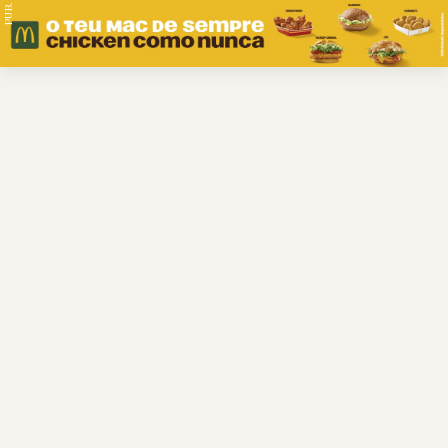
PUB.
Braga
Região
Desporto
Religião
Nacional
Internacional