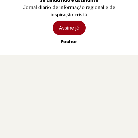
Se ainda não é assinante
Jornal diário de informação regional e de
inspiração cristã.
Assine já
Fechar
R.
Pedro Abrunhosa, Camané e Dillaz nas
Festas de Paredes Coura
2 agosto 2026