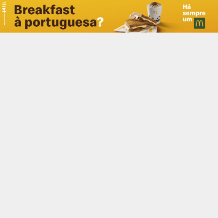
PUB.
Braga
Região
Desporto
Religião
Nacional
Internacional