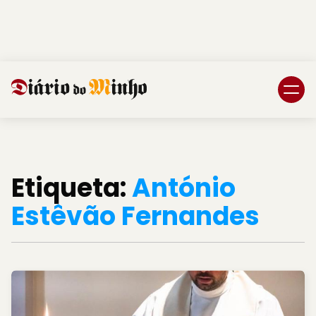
Login
Subscreva DM
Etiqueta:
António
Estêvão Fernandes