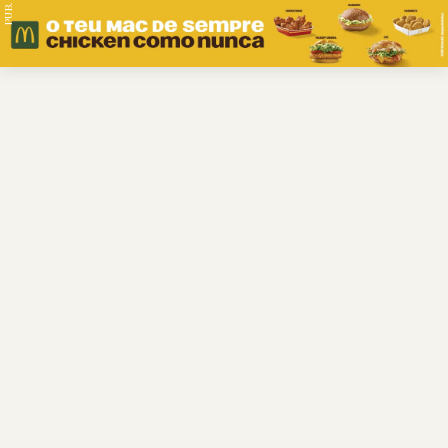
PUB.
Braga
Região
Desporto
Religião
Nacional
Internacional