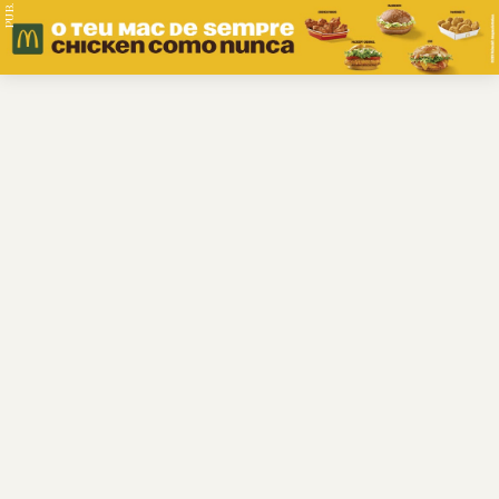
PUB.
Braga
Região
Desporto
Religião
Nacional
Internacional