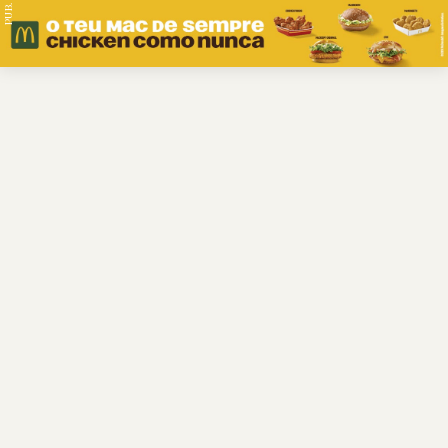
PUB.
Braga
Região
Desporto
Religião
Nacional
Internacional