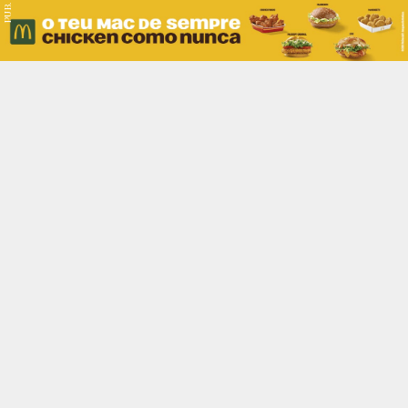
PUB.
Braga
Região
Desporto
Religião
Nacional
Internacional