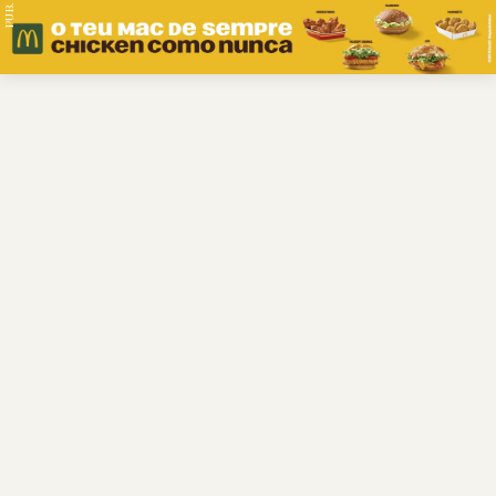
PUB.
Braga
Região
Desporto
Religião
Nacional
Internacional