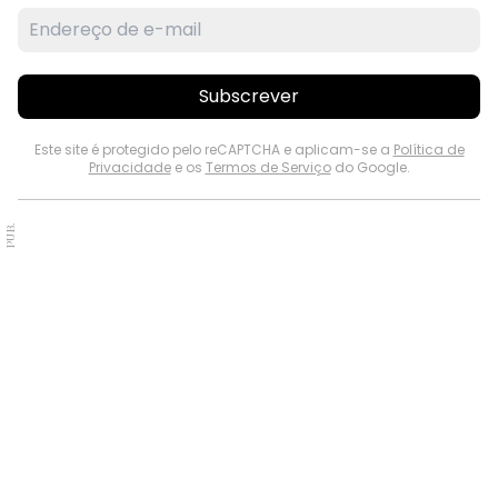
Subscrever
Este site é protegido pelo reCAPTCHA e aplicam-se a
Política de
Privacidade
e os
Termos de Serviço
do Google.
PUB.