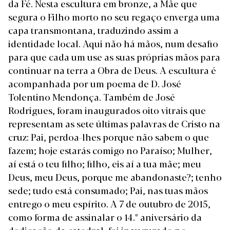
da Fé. Nesta escultura em bronze, a Mãe que
segura o Filho morto no seu regaço enverga uma
capa transmontana, traduzindo assim a
identidade local. Aqui não há mãos, num desafio
para que cada um use as suas próprias mãos para
continuar na terra a Obra de Deus. A escultura é
acompanhada por um poema de D. José
Tolentino Mendonça. Também de José
Rodrigues, foram inaugurados oito vitrais que
representam as sete últimas palavras de Cristo na
cruz: Pai, perdoa-lhes porque não sabem o que
fazem; hoje estarás comigo no Paraíso; Mulher,
aí está o teu filho; filho, eis aí a tua mãe; meu
Deus, meu Deus, porque me abandonaste?; tenho
sede; tudo está consumado; Pai, nas tuas mãos
entrego o meu espírito. A 7 de outubro de 2015,
como forma de assinalar o 14.º aniversário da
dedicação da catedral, foi inaugurado no