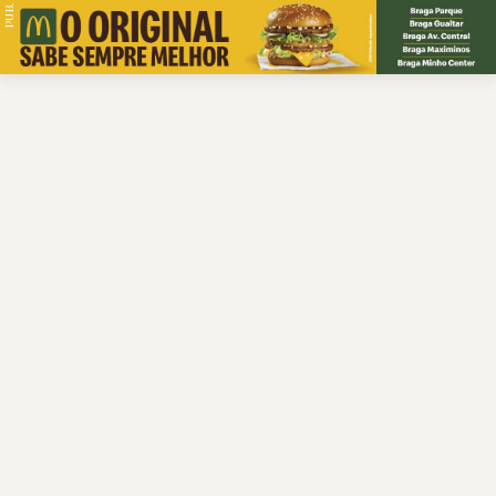
PUB.
Braga
Região
Desporto
Religião
Nacional
Internacional