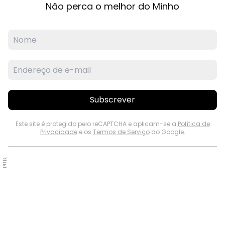
Não perca o melhor do Minho
Subscrever
Este site é protegido pelo reCAPTCHA e aplicam-se a
Política de
Privacidade
e os
Termos de Serviço
do Google.
PUB.