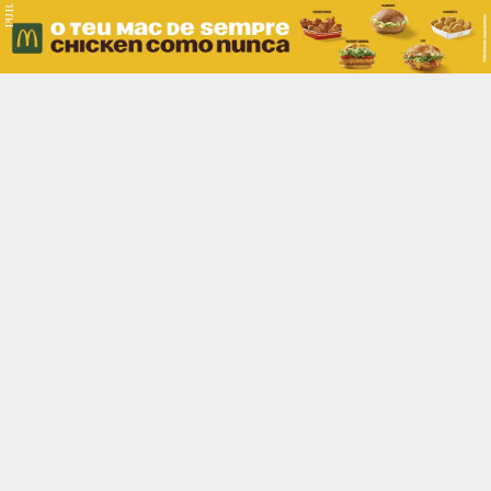
PUB.
Braga
Região
Desporto
Religião
Nacional
Internacional