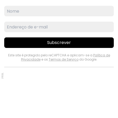
Subscrever
Este site é protegido pelo reCAPTCHA e aplicam-se a
Política de
Privacidade
e os
Termos de Serviço
do Google.
PUB.