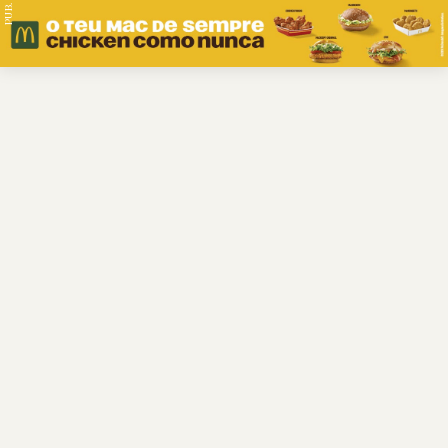
PUB.
Braga
Região
Desporto
Religião
Nacional
Internacional