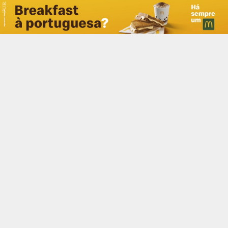
PUB.
Braga
Região
Desporto
Religião
Nacional
Internacional