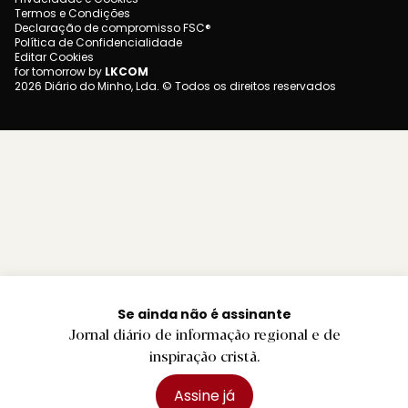
Termos e Condições
Declaração de compromisso FSC®
Política de Confidencialidade
Editar Cookies
for tomorrow by
LKCOM
2026 Diário do Minho, Lda. © Todos os direitos reservados
Se ainda não é assinante
Jornal diário de informação regional e de
inspiração cristã.
Assine já