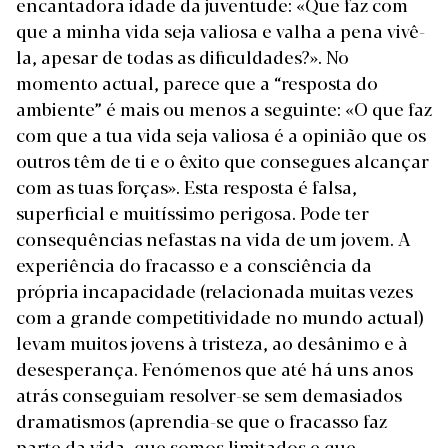
encantadora idade da juventude: «Que faz com
que a minha vida seja valiosa e valha a pena vivê-
la, apesar de todas as dificuldades?». No
momento actual, parece que a “resposta do
ambiente” é mais ou menos a seguinte: «O que faz
com que a tua vida seja valiosa é a opinião que os
outros têm de ti e o êxito que consegues alcançar
com as tuas forças». Esta resposta é falsa,
superficial e muitíssimo perigosa. Pode ter
consequências nefastas na vida de um jovem. A
experiência do fracasso e a consciência da
própria incapacidade (relacionada muitas vezes
com a grande competitividade no mundo actual)
levam muitos jovens à tristeza, ao desânimo e à
desesperança. Fenómenos que até há uns anos
atrás conseguiam resolver-se sem demasiados
dramatismos (aprendia-se que o fracasso faz
parte da vida, que somos limitados e que