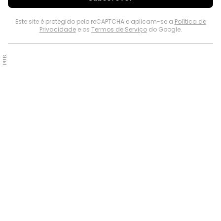
Este site é protegido pelo reCAPTCHA e aplicam-se a
Política de
Privacidade
e os
Termos de Serviço
do Google.
PUB.