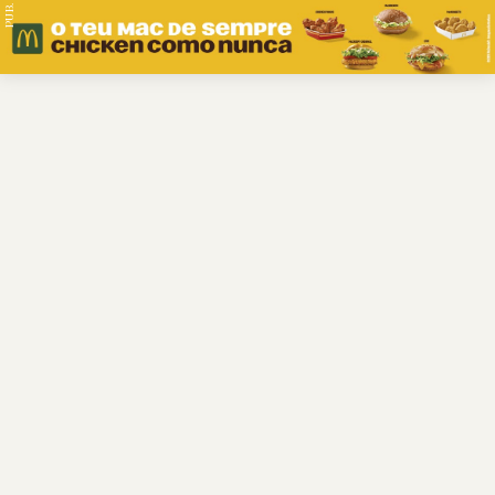
PUB.
Braga
Região
Desporto
Religião
Nacional
Internacional