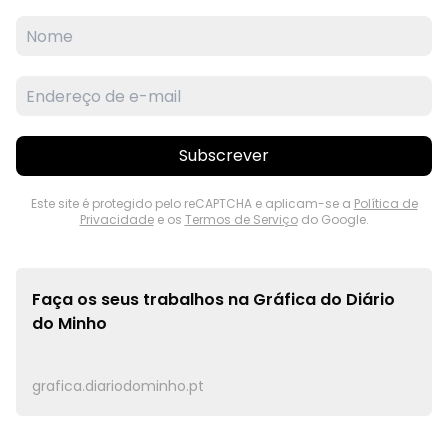
Subscrever
Este site é protegido pelo reCAPTCHA e aplicam-se a
Política de
Privacidade
e os
Termos de Serviço
do Google.
Faça os seus trabalhos na
Gráfica do Diário
do Minho
grafica.diariodominho.pt