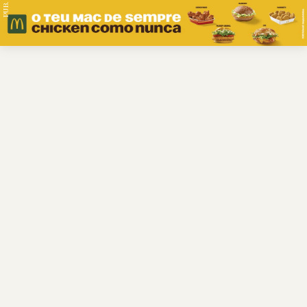
PUB.
Braga
Região
Desporto
Religião
Nacional
Internacional