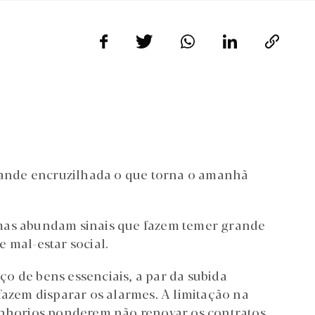
ande encruzilhada o que torna o amanhã
 mas abundam sinais que fazem temer grande
 mal-estar social.
o de bens essenciais, a par da subida
fazem disparar os alarmes. A limitação na
senhorios ponderem não renovar os contratos