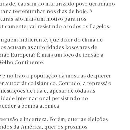
ricidade, causam ao martirizado povo ucraniano
ar a testemunhar nos dias de hoje. A
aturas são mais um motivo para nos
icamente, vai resistindo a todos os flagelos.
inguém indiferente, que dizer do clima de
ios acusam as autoridades kosovares de
nião Europeia? É mais um foco de tensão a
Velho Continente.
ie e no Irão a população dá mostras de querer
er autocrático islâmico. Contudo, a repressão
ifestações de rua e, apesar de todas as
nidade internacional persistindo no
aceder à bomba atómica.
reensão e incerteza. Porém, quer as eleições
Unidos da América, quer os próximos