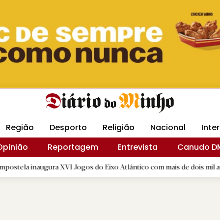
Revista Minha
Gráfica DM
Livraria DM
Arquidio
Região
Desporto
Religião
Nacional
Inte
Opinião
Reportagem
Entrevista
Canudo D
naugura XVI Jogos do Eixo Atlântico com mais de dois mil atletas
|