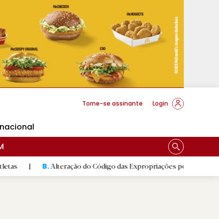
cese Braga
Torne-se assinante
Login
rnacional
M
Alteração do Código das Expropriações pode ajudar construção
B.