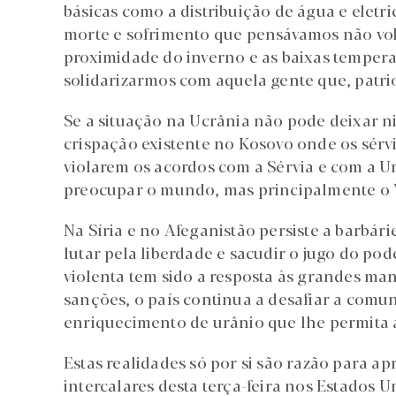
básicas como a distribuição de água e elet
morte e sofrimento que pensávamos não volt
proximidade do inverno e as baixas temper
solidarizarmos com aquela gente que, patriot
Se a situação na Ucrânia não pode deixar n
crispação existente no Kosovo onde os sérv
violarem os acordos com a Sérvia e com a U
preocupar o mundo, mas principalmente o 
Na Síria e no Afeganistão persiste a barbár
lutar pela liberdade e sacudir o jugo do pod
violenta tem sido a resposta às grandes man
sanções, o país continua a desafiar a comu
enriquecimento de urânio que lhe permita 
Estas realidades só por si são razão para ap
intercalares desta terça-feira nos Estados 