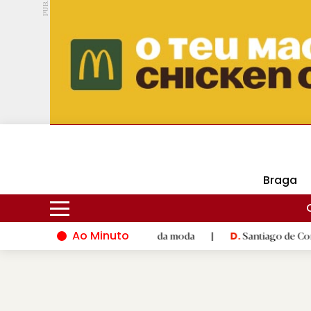
PUB.
DMtv
Hoje
16ºC
29ºC
Braga
Ao Minuto
to e à inovação do mundo da moda
|
Santiago de Compostela i
D.