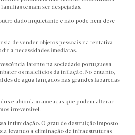
 famílias temam ser despejadas.
outro dado inquietante e não pode nem deve
nsia de vender objetos pessoais na tentativa
udir a necessidades imediatas.
rvescência latente na sociedade portuguesa
bater os malefícios da inflação. No entanto,
aldes de água lançados nas grandes labaredas
bados e abundam ameaças que podem alterar
os irreversível.
essa intimidação. O grau de destruição imposto
ia levando à eliminação de infraestruturas