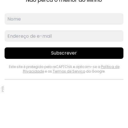
Subscrever
Este site é protegido pelo reCAPTCHA e aplicam-se a
Política de
Privacidade
e os
Termos de Serviço
do Google.
PUB.