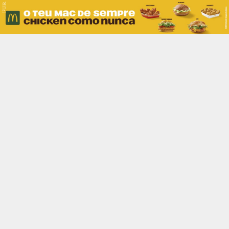
PUB.
Braga
Região
Desporto
Religião
Nacional
Internacional