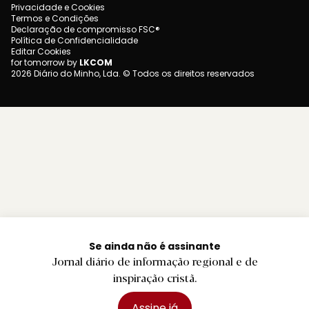
Privacidade e Cookies
Termos e Condições
Declaração de compromisso FSC®
Política de Confidencialidade
Editar Cookies
for tomorrow by
LKCOM
2026 Diário do Minho, Lda. © Todos os direitos reservados
Se ainda não é assinante
Jornal diário de informação regional e de
inspiração cristã.
Assine já