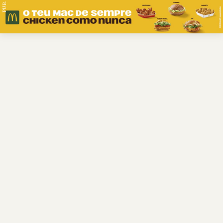
PUB.
Braga
Região
Desporto
Religião
Nacional
Internacional