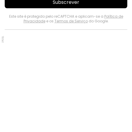
Subscrever
Este site é protegido pelo reCAPTCHA e aplicam-se a
Política de
Privacidade
e os
Termos de Serviço
do Google.
PUB.