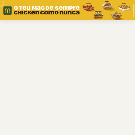
PUB.
Braga
Região
Desporto
Religião
Nacional
Internacional