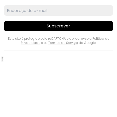
Subscrever
Este site é protegido pelo reCAPTCHA e aplicam-se a
Política de
Privacidade
e os
Termos de Serviço
do Google.
PUB.